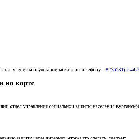
ля получения консультации можно по телефону –
8 (35231) 2-44-
и на карте
ший отдел управления социальной защиты населения Курганской 
альную защиту через интернет. Чтобы это сделать, следует: