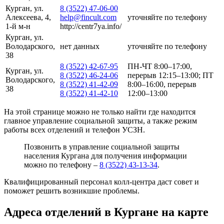
Курган, ул.
8 (3522) 47-06-00
Алексеева, 4,
help@fincult.com
уточняйте по телефону
1-й м-н
http://centr7ya.info/
Курган, ул.
Володарского,
нет данных
уточняйте по телефону
38
8 (3522) 42-67-95
ПН-ЧТ 8:00–17:00,
Курган, ул.
8 (3522) 46-24-06
перерыв 12:15–13:00; ПТ
Володарского,
8 (3522) 41-42-09
8:00–16:00, перерыв
38
8 (3522) 41-42-10
12:00–13:00
На этой странице можно не только найти где находится
главное управление социальной защиты, а также режим
работы всех отделений и телефон УСЗН.
Позвонить в управление социальной защиты
населения Кургана для получения информации
можно по телефону –
8 (3522) 43-13-34
.
Квалифицированный персонал колл-центра даст совет и
поможет решить возникшие проблемы.
Адреса отделений в Кургане на карте