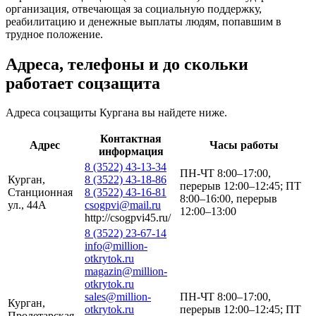
организация, отвечающая за социальную поддержку,
реабилитацию и денежные выплаты людям, попавшим в
трудное положение.
Адреса, телефоны и до скольки
работает соцзащита
Адреса соцзащиты Кургана вы найдете ниже.
Контактная
Адрес
Часы работы
информация
8 (3522) 43-13-34
ПН-ЧТ 8:00–17:00,
Курган,
8 (3522) 43-18-86
перерыв 12:00–12:45; ПТ
Станционная
8 (3522) 43-16-81
8:00–16:00, перерыв
ул., 44А
csogpvi@mail.ru
12:00–13:00
http://csogpvi45.ru/
8 (3522) 23-67-14
info@million-
otkrytok.ru
magazin@million-
otkrytok.ru
sales@million-
ПН-ЧТ 8:00–17:00,
Курган,
otkrytok.ru
перерыв 12:00–12:45; ПТ
Пролетарская