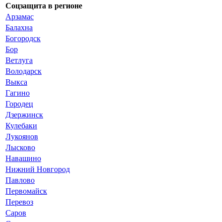
Соцзащита в регионе
Арзамас
Балахна
Богородск
Бор
Ветлуга
Володарск
Выкса
Гагино
Городец
Дзержинск
Кулебаки
Лукоянов
Лысково
Навашино
Нижний Новгород
Павлово
Первомайск
Перевоз
Саров