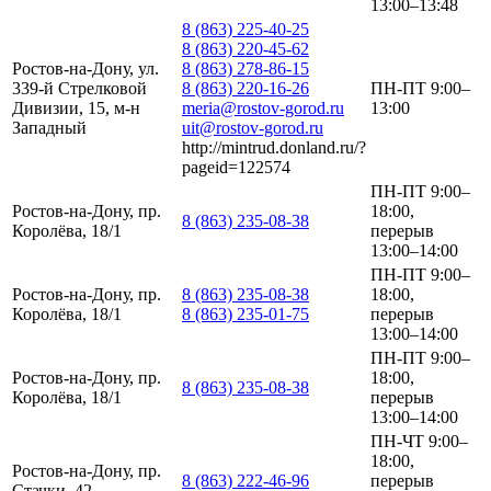
13:00–13:48
8 (863) 225-40-25
8 (863) 220-45-62
Ростов-на-Дону, ул.
8 (863) 278-86-15
339-й Стрелковой
8 (863) 220-16-26
ПН-ПТ 9:00–
Дивизии, 15, м-н
meria@rostov-gorod.ru
13:00
Западный
uit@rostov-gorod.ru
http://mintrud.donland.ru/?
pageid=122574
ПН-ПТ 9:00–
Ростов-на-Дону, пр.
18:00,
8 (863) 235-08-38
Королёва, 18/1
перерыв
13:00–14:00
ПН-ПТ 9:00–
Ростов-на-Дону, пр.
8 (863) 235-08-38
18:00,
Королёва, 18/1
8 (863) 235-01-75
перерыв
13:00–14:00
ПН-ПТ 9:00–
Ростов-на-Дону, пр.
18:00,
8 (863) 235-08-38
Королёва, 18/1
перерыв
13:00–14:00
ПН-ЧТ 9:00–
18:00,
Ростов-на-Дону, пр.
8 (863) 222-46-96
перерыв
Стачки, 42