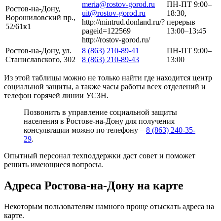
meria@rostov-gorod.ru
ПН-ПТ 9:00–
Ростов-на-Дону,
uit@rostov-gorod.ru
18:30,
Ворошиловский пр.,
http://mintrud.donland.ru/?
перерыв
52/61к1
pageid=122569
13:00–13:45
http://rostov-gorod.ru/
Ростов-на-Дону, ул.
8 (863) 210-89-41
ПН-ПТ 9:00–
Станиславского, 302
8 (863) 210-89-43
13:00
Из этой таблицы можно не только найти где находится центр
социальной защиты, а также часы работы всех отделений и
телефон горячей линии УСЗН.
Позвонить в управление социальной защиты
населения в Ростове-на-Дону для получения
консультации можно по телефону –
8 (863) 240-35-
29
.
Опытный персонал техподдержки даст совет и поможет
решить имеющиеся вопросы.
Адреса Ростова-на-Дону на карте
Некоторым пользователям намного проще отыскать адреса на
карте.