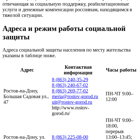
отвечающая за социальную поддержку, реабилитационные
услуги и денежные компенсации россиянам, находящимся в
тяжелой ситуации.
Адреса и режим работы социальной
защиты
Адреса социальной защиты населения по месту жительства
указаны в таблице ниже.
Контактная
Адрес
Часы работы
информация
8 (863) 240-35-29
8 (863) 240-67-02
Ростов-на-Дону,
8 (863) 269-77-02
ПН-ЧТ 9:00–
Большая Садовая ул.,
meria@rostov-gorod.ru
12:00
47
uit@rostov-gorod.ru
http://www.rostov-
gorod.ru/
ПН-ЧТ 9:00–
18:00,
перерыв
Ростов-на-Дону, ул.
8 (863) 225-08-00
13:00–13:45;