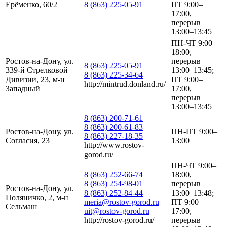
Ерёменко, 60/2
8 (863) 225-05-91
ПТ 9:00–
17:00,
перерыв
13:00–13:45
ПН-ЧТ 9:00–
18:00,
Ростов-на-Дону, ул.
перерыв
8 (863) 225-05-91
339-й Стрелковой
13:00–13:45;
8 (863) 225-34-64
Дивизии, 23, м-н
ПТ 9:00–
http://mintrud.donland.ru/
Западный
17:00,
перерыв
13:00–13:45
8 (863) 200-71-61
8 (863) 200-61-83
Ростов-на-Дону, ул.
ПН-ПТ 9:00–
8 (863) 227-18-35
Согласия, 23
13:00
http://www.rostov-
gorod.ru/
ПН-ЧТ 9:00–
8 (863) 252-66-74
18:00,
8 (863) 254-98-01
перерыв
Ростов-на-Дону, ул.
8 (863) 252-84-44
13:00–13:48;
Поляничко, 2, м-н
meria@rostov-gorod.ru
ПТ 9:00–
Сельмаш
uit@rostov-gorod.ru
17:00,
http://rostov-gorod.ru/
перерыв