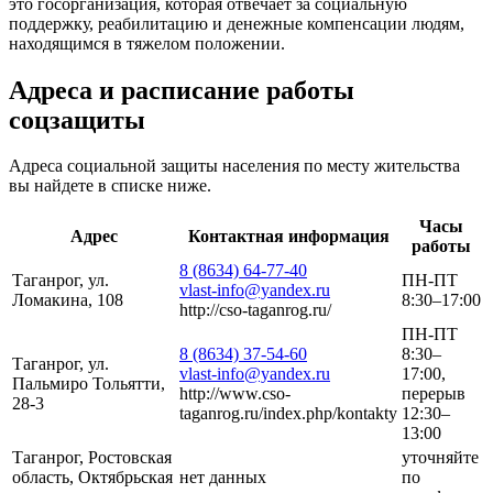
это госорганизация, которая отвечает за социальную
поддержку, реабилитацию и денежные компенсации людям,
находящимся в тяжелом положении.
Адреса и расписание работы
соцзащиты
Адреса социальной защиты населения по месту жительства
вы найдете в списке ниже.
Часы
Адрес
Контактная информация
работы
8 (8634) 64-77-40
Таганрог, ул.
ПН-ПТ
vlast-info@yandex.ru
Ломакина, 108
8:30–17:00
http://cso-taganrog.ru/
ПН-ПТ
8 (8634) 37-54-60
8:30–
Таганрог, ул.
vlast-info@yandex.ru
17:00,
Пальмиро Тольятти,
http://www.cso-
перерыв
28-3
taganrog.ru/index.php/kontakty
12:30–
13:00
Таганрог, Ростовская
уточняйте
область, Октябрьская
нет данных
по