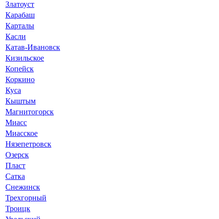
Златоуст
Карабаш
Карталы
Касли
Катав-Ивановск
Кизильское
Копейск
Коркино
Куса
Кыштым
Магнитогорск
Миасс
Миасское
Нязепетровск
Озерск
Пласт
Сатка
Снежинск
Трехгорный
Троицк