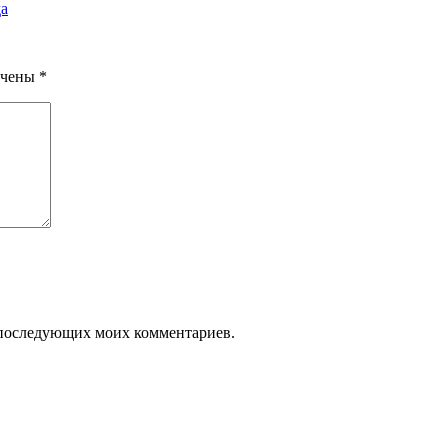
да
ечены
*
ля последующих моих комментариев.