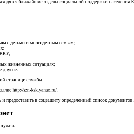
находятся ближайшие отделы социальной поддержки населения К
ьям с детьми и многодетным семьям;
х;
 ЖКУ;
ных жизненных ситуациях;
 другое.
ой странице службы.
ссылке
http://szn-ksk.yanao.ru/
.
ь и предоставить в соцзащиту определенный список документов
рнет
 нужно: