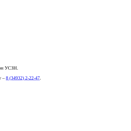
фон УСЗН.
у –
8 (34932) 2-22-47
.