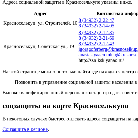
Адреса социальной защиты в Красноселькупе указаны ниже.
Адрес
Контактная инфо
8 (34932) 2-22-47
Красноселькуп, ул. Строителей, 10
8 (34932) 2-14-05
8 (34932) 2-12-85
8 (34932) 2-21-69
8 (34932) 2-12-43
Красноселькуп, Советская ул., 19
igoragoferberg@krasnoselkup
anastasiyaaeremina@krasnose
http://szn-ksk.yanao.ru/
На этой странице можно не только найти где находится центр 
Позвонить в управление социальной защиты населения в
Высококвалифицированный персонал колл-центра даст совет 
соцзащиты на карте Красноселькупа
В некоторых случаях быстрее отыскать адреса соцзащиты на ка
Соцзащита в регионе
.