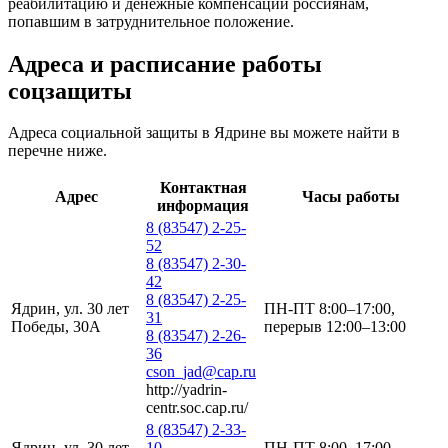
реабилитацию и денежные компенсации россиянам,
попавшим в затруднительное положение.
Адреса и расписание работы
соцзащиты
Адреса социальной защиты в Ядрине вы можете найти в
перечне ниже.
Контактная
Адрес
Часы работы
информация
8 (83547) 2-25-
52
8 (83547) 2-30-
42
8 (83547) 2-25-
Ядрин, ул. 30 лет
ПН-ПТ 8:00–17:00,
31
Победы, 30А
перерыв 12:00–13:00
8 (83547) 2-26-
36
cson_jad@cap.ru
http://yadrin-
centr.soc.cap.ru/
8 (83547) 2-33-
Ядрин, ул. 30 лет
10
ПН-ПТ 8:00–17:00,