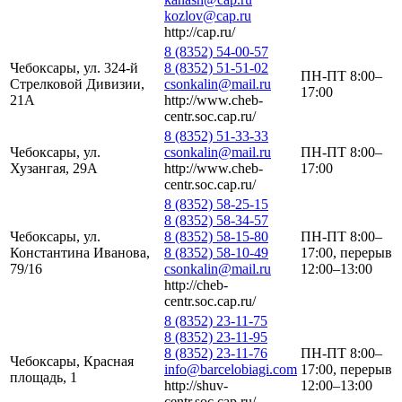
kozlov@cap.ru
http://cap.ru/
8 (8352) 54-00-57
Чебоксары, ул. 324-й
8 (8352) 51-51-02
ПН-ПТ 8:00–
Стрелковой Дивизии,
csonkalin@mail.ru
17:00
21А
http://www.cheb-
centr.soc.cap.ru/
8 (8352) 51-33-33
Чебоксары, ул.
csonkalin@mail.ru
ПН-ПТ 8:00–
Хузангая, 29А
http://www.cheb-
17:00
centr.soc.cap.ru/
8 (8352) 58-25-15
8 (8352) 58-34-57
Чебоксары, ул.
8 (8352) 58-15-80
ПН-ПТ 8:00–
Константина Иванова,
8 (8352) 58-10-49
17:00, перерыв
79/16
csonkalin@mail.ru
12:00–13:00
http://cheb-
centr.soc.cap.ru/
8 (8352) 23-11-75
8 (8352) 23-11-95
8 (8352) 23-11-76
ПН-ПТ 8:00–
Чебоксары, Красная
info@barcelobiagi.com
17:00, перерыв
площадь, 1
http://shuv-
12:00–13:00
centr.soc.cap.ru/