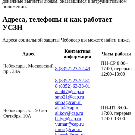
денежные выплаты людям, оказавшимся в затруднительном
положении.
Адреса, телефоны и как работает
УСЗН
Адреса социальной защиты Чебоксар вы можете найти ниже.
Контактная
Адрес
Часы работы
информация
ПН-СР 8:00–
Чебоксары, Московский
8 (8352) 23-52-49
17:00, перерыв
пр., 33А
12:00–13:00
8 (8352) 23-52-81
8 (8352) 63-33-01
analit7@cap.ru
smo21@cap.ru
smo2@cap.ru
alatr@cap.ru
ПН-ПТ 8:00–
Чебоксары, ул. 50 лет
alikov@cap.ru
17:00, перерыв
Октября, 10А
batyr@cap.ru
12:00–13:00
vurnar@cap.ru
ibresi@cap.ru
kanash@cap.ru