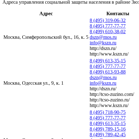
Адреса управления социальной защиты населения в районе Зю
Адрес
Контакты
8 (495) 319-06-32
8 (495) 777-77-77
8 (499) 610-38-02
Москва, Симферопольский бул., 16, к. 5
dszn@mos.ru
info@kszn.ru
http://dszn.ru/
http://www.kszn.ru/
8 (499) 613-35-15
8 (495) 777-77-77
8 (499) 613-93-88
dszn@mos.ru
Москва, Одесская ул., 9, к. 1
info@kszn.ru
http://dszn.ru/
http://tcso-zuzino.com/
http://tcso-zuzino.ru/
http://www.kszn.ru/
8 (495) 718-90-75
8 (495) 777-77-77
8 (499) 613-35-15
8 (499) 789-15-16
8 (499) 789-42-45