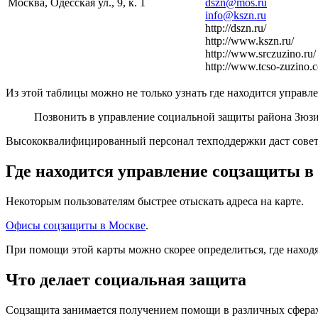
Москва, Одесская ул., 9, к. 1
dszn@mos.ru
info@kszn.ru
http://dszn.ru/
http://www.kszn.ru/
http://www.srczuzino.ru/
http://www.tcso-zuzino.
Из этой таблицы можно не только узнать где находится управл
Позвонить в управление социальной защиты района Зюз
Высококвалифицированный персонал техподдержки даст совет
Где находится управление соцзащиты в
Некоторым пользователям быстрее отыскать адреса на карте.
Офисы соцзащиты в Москве
.
При помощи этой карты можно скорее определиться, где наход
Что делает социальная защита
Соцзащита занимается получением помощи в различных сферах