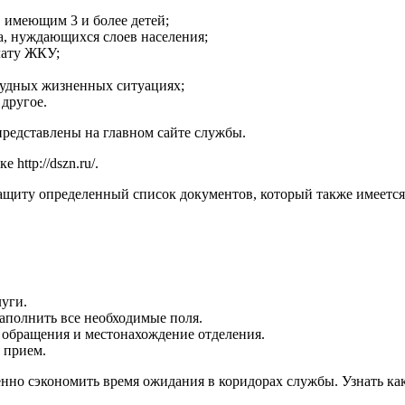
 имеющим 3 и более детей;
а, нуждающихся слоев населения;
лату ЖКУ;
рудных жизненных ситуациях;
другое.
редставлены на главном сайте службы.
лке
http://dszn.ru/
.
защиту определенный список документов, который также имеется
луги.
заполнить все необходимые поля.
обращения и местонахождение отделения.
 прием.
енно сэкономить время ожидания в коридорах службы. Узнать ка