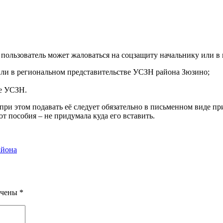
пользователь может жаловаться на соцзащиту начальнику или в
или в региональном представительстве УСЗН района Зюзино;
те УСЗН.
 при этом подавать её следует обязательно в письменном виде 
т пособия – не придумала куда его вставить.
айона
ечены
*