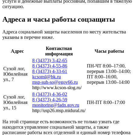
услуги и денежные выплаты россиянам, попавшим в тяжелую
ситуацию.
Адреса и часы работы соцзащиты
Адреса социальной защиты населения по месту жительства
указаны в перечне ниже.
Контактная
Адрес
Часы работы
информация
8 (34373) 3-42-65
8 (34373) 4-55-86
ПН-ЧТ 8:00–17:00,
Сухой лог,
8 (34373) 4-33-61
перерыв 13:00–14:00;
Юбилейная
kcsonsl@bk.ru
ПТ 8:00–16:00,
ул., 7
msp-suh-so@egov66.ru
перерыв 13:00–14:00
http://www.kcson-slog.ru/
8 (34373) 4-36-02
Сухой лог,
8 (34373) 4-26-59
Юбилейная
ПН-ПТ 8:00–17:00
monitoring@fadn.gov.ru
ул., 15
http://usp26.msp.midural.ru/
На этой странице есть возможность не только узнать где
находится управление социальной защиты, а также
расписание работы всех отделений и единый номер телефона