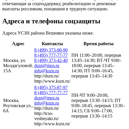
отвечающая за соцподдержку, реабилитацию и денежные
выплаты россиянам, попавшим в трудную ситуацию.
Адреса и телефоны соцзащиты
Адреса УСЗН района Вешняки указаны ниже.
Адрес
Контакты
Время работы
8 (499) 373-00-90
8 (495) 777-77-77
ПН 11:00–20:00, перерыв
Москва, ул.
8 (499) 373-42-40
13:45–14:30; ВТ-ЧТ 9:00–
Молдагуловой,
dszn@mos.ru
18:00, перерыв 13:45–
15А
info@kszn.ru
14:30; ПТ 9:00–16:45,
http://dszn.ru/
перерыв 13:45–14:30
http://www.kszn.ru/
8 (495) 375-87-97
8 (495) 777-77-77
ПН-ЧТ 9:00–20:00,
dszn@mos.ru
Москва,
перерыв 13:30–14:15; ПТ
info@kszn.ru
Реутовская ул.,
9:00–18:45, перерыв 13:30–
http://dszn.ru/
6А
14:15; СБ 9:00–17:00,
http://tcso-
перерыв 13:30–14:15
veshnyaki.ru/
http://www.kszn.ru/