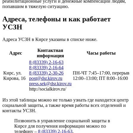
реабилитационные услуги и денежные компенсации людям,
попавшим в тяжелую ситуацию.
Адреса, телефоны и как работает
УСЗН
Адреса УСЗН в Кирсе указаны в списке ниже.
Контактная
Адрес
Часы работы
информация
8 (83339) 2-16-63
8 (83339) 2-16-64
Кирс, ул.
8 (83339) 2-30-26
ПН-ЧТ 7:45–17:00, перерыв
Кирова, 16
post@dsr.kirov.ru
12:00–13:00; ПТ 8:00–16:00
press.sek@dsr.kirov.ru
http://socialkirov.ru/
Из этой таблицы можно не только узнать где находится центр
социальной защиты, а также время работы всех отделений и
контакты УСЗН.
Позвонить в управление социальной защиты в
Кирсе для получения информации можно по
телефону –
8 (83339) 2-16-63
.