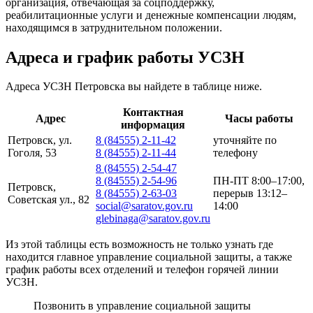
организация, отвечающая за соцподдержку,
реабилитационные услуги и денежные компенсации людям,
находящимся в затруднительном положении.
Адреса и график работы УСЗН
Адреса УСЗН Петровска вы найдете в таблице ниже.
Контактная
Адрес
Часы работы
информация
Петровск, ул.
8 (84555) 2-11-42
уточняйте по
Гоголя, 53
8 (84555) 2-11-44
телефону
8 (84555) 2-54-47
8 (84555) 2-54-96
ПН-ПТ 8:00–17:00,
Петровск,
8 (84555) 2-63-03
перерыв 13:12–
Советская ул., 82
social@saratov.gov.ru
14:00
glebinaga@saratov.gov.ru
Из этой таблицы есть возможность не только узнать где
находится главное управление социальной защиты, а также
график работы всех отделений и телефон горячей линии
УСЗН.
Позвонить в управление социальной защиты