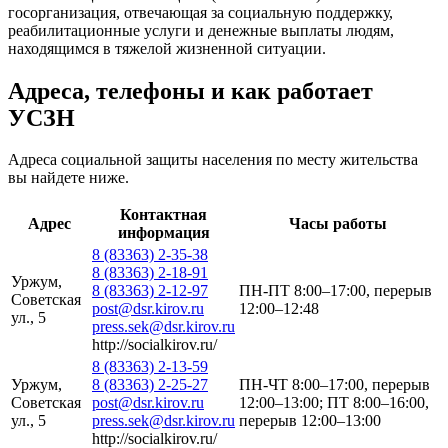
госорганизация, отвечающая за социальную поддержку,
реабилитационные услуги и денежные выплаты людям,
находящимся в тяжелой жизненной ситуации.
Адреса, телефоны и как работает
УСЗН
Адреса социальной защиты населения по месту жительства
вы найдете ниже.
Контактная
Адрес
Часы работы
информация
8 (83363) 2-35-38
8 (83363) 2-18-91
Уржум,
8 (83363) 2-12-97
ПН-ПТ 8:00–17:00, перерыв
Советская
post@dsr.kirov.ru
12:00–12:48
ул., 5
press.sek@dsr.kirov.ru
http://socialkirov.ru/
8 (83363) 2-13-59
Уржум,
8 (83363) 2-25-27
ПН-ЧТ 8:00–17:00, перерыв
Советская
post@dsr.kirov.ru
12:00–13:00; ПТ 8:00–16:00,
ул., 5
press.sek@dsr.kirov.ru
перерыв 12:00–13:00
http://socialkirov.ru/