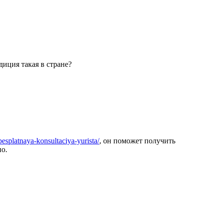
диция такая в стране?
/besplatnaya-konsultaciya-yurista/
, он поможет получить
но.