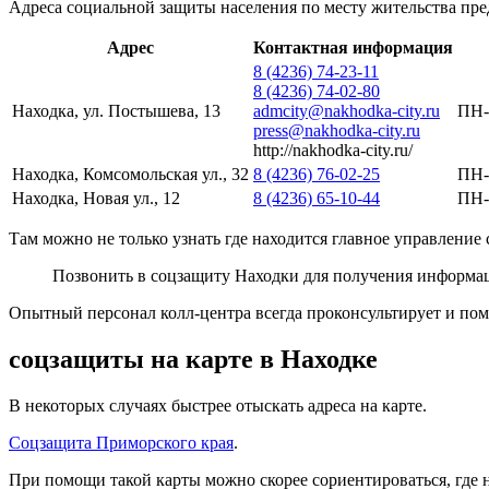
Адреса социальной защиты населения по месту жительства пр
Адрес
Контактная информация
8 (4236) 74-23-11
8 (4236) 74-02-80
Находка, ул. Постышева, 13
admcity@nakhodka-city.ru
ПН-
press@nakhodka-city.ru
http://nakhodka-city.ru/
Находка, Комсомольская ул., 32
8 (4236) 76-02-25
ПН-
Находка, Новая ул., 12
8 (4236) 65-10-44
ПН-
Там можно не только узнать где находится главное управление
Позвонить в соцзащиту Находки для получения информа
Опытный персонал колл-центра всегда проконсультирует и п
соцзащиты на карте в Находке
В некоторых случаях быстрее отыскать адреса на карте.
Соцзащита Приморского края
.
При помощи такой карты можно скорее сориентироваться, где 