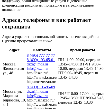
поддержку, реабилитационные услуги и денежные
компенсации россиянам, попавшим в затруднительное
положение.
Адреса, телефоны и как работает
соцзащита
Адреса управления социальной защиты населения района
Щукино предоставлены ниже.
Адрес
Контакты
Время работы
8 (495) 777-77-77
8 (499) 193-65-01
ПН 11:00–20:00, перерыв
Москва,
dszn@mos.ru
13:45–14:30; ВТ-ЧТ 9:00–
Живописная
info@kszn.ru
18:00, перерыв 13:45–14:30;
ул., 48
http://dszn.ru/
ПТ 9:00–16:45, перерыв
http://www.kszn.ru/
13:45–14:30
https://usznszao.ru/
8 (499) 195-95-09
Москва, ул.
dszn@mos.ru
ПН-ЧТ 8:00–17:00, перерыв
Маршала
info@kszn.ru
12:45–13:30; ПТ 8:00–15:45,
Бирюзова, 10,
http://usznszao.ru/
перерыв 12:45–13:30
к. 1
http://www.dszn.ru/
http://www.kszn.ru/