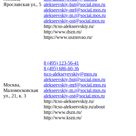
Ярославская ул., 5
alekseevskiy-but@social.mos.ru
alekseevskiy-mrf@social.mos.ru
alekseevskiy-m.r@social.mos.ru
alekseevskiy-ost@social.mos.ru
http://tcso-alekseevskiy.ru/
http://www.dszn.ru/
https://www.usznsvao.ru/
8 (495) 123-56-41
8 (495) 686-60-36
tsco-alekseyevskiy@mos.ru
alekseevskiy-but@social.mos.ru
Москва,
alekseevskiy-mrf@social.mos.ru
Маломосковская
alekseevskiy-m.r@social.mos.ru
ул., 21, к. 3
alekseevskiy-ost@social.mos.ru
http://tcso-alekseevskiy.ru/
http://tcso-alekseevskiy.ru/about
http://www.dszn.ru/
http://www.kszn.ru/