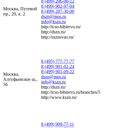
8 (499) 206-00-12
8 (499) 902-97-04
Москва, Путевой
8 (499) 207-30-00
пр., 20, к. 2
dszn@mos.ru
info@kszn.ru
http://tcso-bibirevo.ru/
http://dszn.ru/
http://usznsvao.ru/
8 (495) 777-77-77
8 (499) 901-02-24
8 (499) 901-09-22
Москва,
dszn@mos.ru
Алтуфьевское ш.,
info@kszn.ru
56
http://dszn.ru/
http://tcso-bibirevo.ru/branches/5
http://www.kszn.ru/
8 (499) 909-77-11