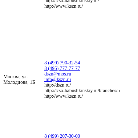
http://tcso-babushkinskiy.ru/
http://www.kszn.ru/
8 (499) 790-32-54
8 (495) 777-77-77
dszn@mos.ru
Москва, ул.
info@kszn.ru
Молодцова, 1Б
http://dszn.ru/
http://tcso-babushkinskiy.ru/branches/5
http://www.kszn.ru/
8 (499) 207-30-00