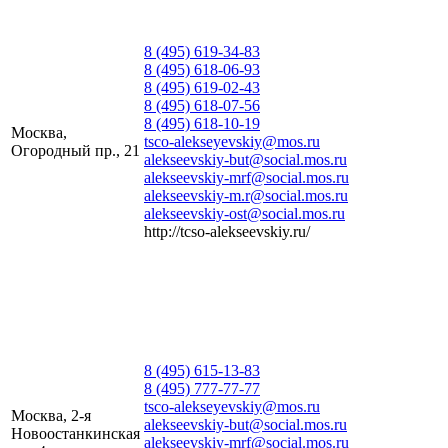
8 (495) 619-34-83
8 (495) 618-06-93
8 (495) 619-02-43
8 (495) 618-07-56
8 (495) 618-10-19
Москва,
tsco-alekseyevskiy@mos.ru
Огородный пр., 21
alekseevskiy-but@social.mos.ru
alekseevskiy-mrf@social.mos.ru
alekseevskiy-m.r@social.mos.ru
alekseevskiy-ost@social.mos.ru
http://tcso-alekseevskiy.ru/
8 (495) 615-13-83
8 (495) 777-77-77
tsco-alekseyevskiy@mos.ru
Москва, 2-я
alekseevskiy-but@social.mos.ru
Новоостанкинская
alekseevskiy-mrf@social.mos.ru