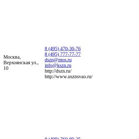
8 (495) 470-30-76
8 (495) 777-77-77
Москва,
dszn@mos.ru
Верхоянская ул.,
info@kszn.ru
10
http://dszn.ru/
http://www.usznsvao.ru/