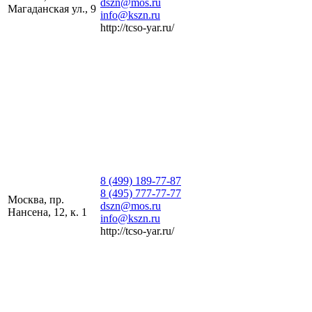
dszn@mos.ru
Магаданская ул., 9
info@kszn.ru
http://tcso-yar.ru/
8 (499) 189-77-87
8 (495) 777-77-77
Москва, пр.
dszn@mos.ru
Нансена, 12, к. 1
info@kszn.ru
http://tcso-yar.ru/