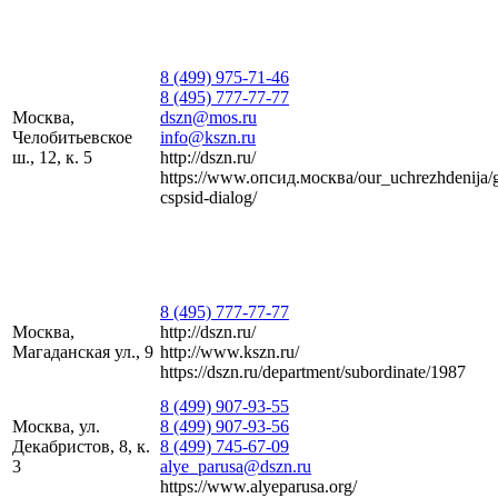
8 (499) 975-71-46
8 (495) 777-77-77
Москва,
dszn@mos.ru
Челобитьевское
info@kszn.ru
ш., 12, к. 5
http://dszn.ru/
https://www.опсид.москва/our_uchrezhdenija/
cspsid-dialog/
8 (495) 777-77-77
Москва,
http://dszn.ru/
Магаданская ул., 9
http://www.kszn.ru/
https://dszn.ru/department/subordinate/1987
8 (499) 907-93-55
Москва, ул.
8 (499) 907-93-56
Декабристов, 8, к.
8 (499) 745-67-09
3
alye_parusa@dszn.ru
https://www.alyeparusa.org/