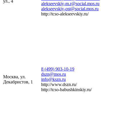
ул., 4
alekseevskiy-m.r@social.mos.ru
alekseevskiy-ost@social.mos.ru
http://tcso-alekseevskiy.ru/
8 (499) 903-10-19
dszn@mos.ru
Москва, ул.
info@kszn.ru
Декабристов, 1
http://www.dszn.ru/
http://tcso-babushkinskiy.ru/