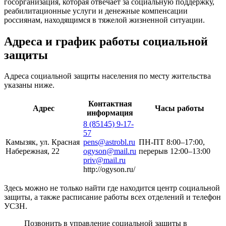
госорганизация, которая отвечает за социальную поддержку,
реабилитационные услуги и денежные компенсации
россиянам, находящимся в тяжелой жизненной ситуации.
Адреса и график работы социальной
защиты
Адреса социальной защиты населения по месту жительства
указаны ниже.
Контактная
Адрес
Часы работы
информация
8 (85145) 9-17-
57
Камызяк, ул. Красная
pens@astrobl.ru
ПН-ПТ 8:00–17:00,
Набережная, 22
ogyson@mail.ru
перерыв 12:00–13:00
priv@mail.ru
http://ogyson.ru/
Здесь можно не только найти где находится центр социальной
защиты, а также расписание работы всех отделений и телефон
УСЗН.
Позвонить в управление социальной защиты в