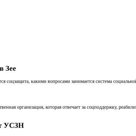
в Зее
тся соцзащита, какими вопросами занимается система социальной
венная организация, которая отвечает за соцподдержку, реаби
ет УСЗН