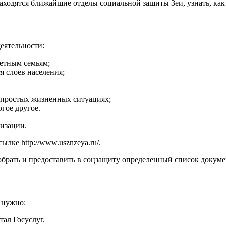
ходятся ближайшие отделы социальной защиты Зеи, узнать, как 
еятельности:
етным семьям;
 слоев населения;
епростых жизненных ситуациях;
гое другое.
низации.
ссылке
http://www.usznzeya.ru/
.
брать и предоставить в соцзащиту определенный список докуме
 нужно:
тал Госуслуг.