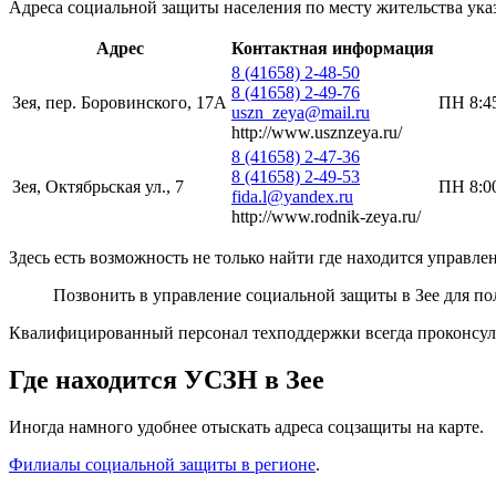
Адреса социальной защиты населения по месту жительства ука
Адрес
Контактная информация
8 (41658) 2-48-50
8 (41658) 2-49-76
Зея, пер. Боровинского, 17А
ПН 8:4
uszn_zeya@mail.ru
http://www.usznzeya.ru/
8 (41658) 2-47-36
8 (41658) 2-49-53
Зея, Октябрьская ул., 7
ПН 8:00
fida.l@yandex.ru
http://www.rodnik-zeya.ru/
Здесь есть возможность не только найти где находится управл
Позвонить в управление социальной защиты в Зее для п
Квалифицированный персонал техподдержки всегда проконсул
Где находится УСЗН в Зее
Иногда намного удобнее отыскать адреса соцзащиты на карте.
Филиалы социальной защиты в регионе
.