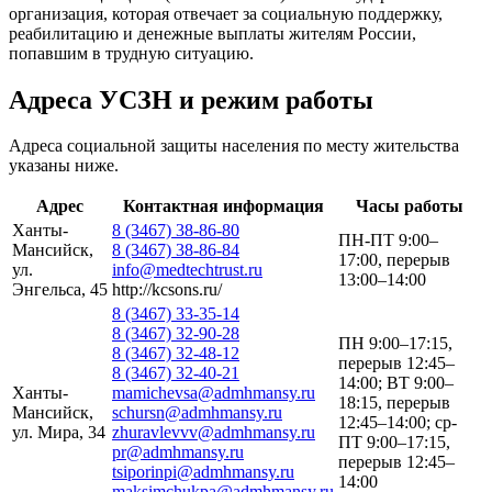
организация, которая отвечает за социальную поддержку,
реабилитацию и денежные выплаты жителям России,
попавшим в трудную ситуацию.
Адреса УСЗН и режим работы
Адреса социальной защиты населения по месту жительства
указаны ниже.
Адрес
Контактная информация
Часы работы
Ханты-
8 (3467) 38-86-80
ПН-ПТ 9:00–
Мансийск,
8 (3467) 38-86-84
17:00, перерыв
ул.
info@medtechtrust.ru
13:00–14:00
Энгельса, 45
http://kcsons.ru/
8 (3467) 33-35-14
8 (3467) 32-90-28
ПН 9:00–17:15,
8 (3467) 32-48-12
перерыв 12:45–
8 (3467) 32-40-21
14:00; ВТ 9:00–
Ханты-
mamichevsa@admhmansy.ru
18:15, перерыв
Мансийск,
schursn@admhmansy.ru
12:45–14:00; ср-
ул. Мира, 34
zhuravlevvv@admhmansy.ru
ПТ 9:00–17:15,
pr@admhmansy.ru
перерыв 12:45–
tsiporinpi@admhmansy.ru
14:00
maksimchukpa@admhmansy.ru