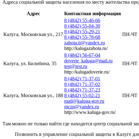
Адреса социальной защиты населения по месту жительства пре
Адрес
Контактная информация
8 (4842) 55-46-66
8 (4842) 55-04-30
8 (4842) 55-29-21
Калуга, Московская ул., 217
ПН-ЧТ 9
8 (4842) 55-78-68
zabota.ti@yandex.ru
http://kalugazabota.ru/
8 (4842) 56-67-04
doverie_kaluga@mail.ru
Калуга, ул. Билибина, 35
ПН-ЧТ 8
test@test.ru
http://kalugadoverie.ru/
8 (4842) 71-37-01
8 (4842) 71-37-02
8 (4842) 71-37-23
Калуга, Московская ул., 188
8 (4842) 55-02-21
ПН-ЧТ 8
mail@kaluga-gov.ru
mczn@yandex.ru
http://www.kaluga-gov.ru/
Там можно не только найти где находится центр социальной за
Позвонить в управление социальной защиты в Калуге д