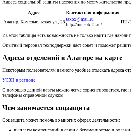
Адреса социальной защиты населения по месту жительства пре
Адрес
Контактная информация
taxox@mail.ru
Алагир, Комсомольская ул., 28
ПН-П
http://minsotc15.ru/
Из этой таблицы есть возможность не только найти где находи
Опытный персонал техподдержки даст совет и поможет решит
Адреса отделений в Алагире на карте
Некоторым пользователям намного удобнее отыскать адреса отд
УСЗН в регионе
.
С помощью данной карты можно легче сориентироваться, где н
телефоны справочной службы.
Чем занимается соцзащита
Соцзащита может помочь во многих сферах деятельности:
выплаты компенсаций в связи с беременностью и родами,