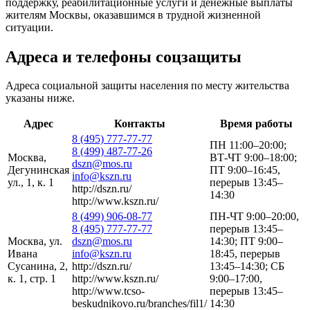
поддержку, реабилитационные услуги и денежные выплаты
жителям Москвы, оказавшимся в трудной жизненной
ситуации.
Адреса и телефоны соцзащиты
Адреса социальной защиты населения по месту жительства
указаны ниже.
Адрес
Контакты
Время работы
8 (495) 777-77-77
ПН 11:00–20:00;
8 (499) 487-77-26
Москва,
ВТ-ЧТ 9:00–18:00;
dszn@mos.ru
Дегунинская
ПТ 9:00–16:45,
info@kszn.ru
ул., 1, к. 1
перерыв 13:45–
http://dszn.ru/
14:30
http://www.kszn.ru/
8 (499) 906-08-77
ПН-ЧТ 9:00–20:00,
8 (495) 777-77-77
перерыв 13:45–
Москва, ул.
dszn@mos.ru
14:30; ПТ 9:00–
Ивана
info@kszn.ru
18:45, перерыв
Сусанина, 2,
http://dszn.ru/
13:45–14:30; СБ
к. 1, стр. 1
http://www.kszn.ru/
9:00–17:00,
http://www.tcso-
перерыв 13:45–
beskudnikovo.ru/branches/fil1/
14:30