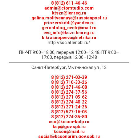
8 (812) 611-46-46
admin@ctorstudio.com
ktszn@lenreg.ru
galina.molitvennaya@russianpost.ru
priozerskddi@yandex.ru
gerontolog_centr@mail.ru
evc_info@kszn.lenreg.ru
k.krasnopeeva@netrika.ru
http://social.lenobl.ru/
ПН-ЧТ 9:00–18:00, перерыв 12:00–12:48; ПТ 9:00–
17:00, перерыв 12:00–12:48
Санкт-Петербург, Мытнинская ул., 13
8 (812) 271-03-39
8 (812) 710-33-26
8 (812) 271-46-08
8 (812) 274-37-56
8 (812) 271-05-62
8 (812) 274-40-22
8 (812) 271-24-26
8 (812) 577-16-05
8 (812) 274-35-80
cso@kcson-kolp.ru
ksp@gov.spb.ru
kcson@mail.ru
social@kcsonprim.gov.spb.ru